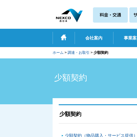
会社案内
事業案
ホーム
>
調達・お取引
>
少額契約
少額契約
少額契約
少額契約（物品購入・サービス提供