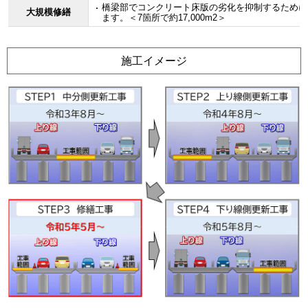
橋梁部でコンクリート床版の劣化を抑制するために
大規模修繕
ます。＜7箇所で約17,000m
2
＞
施工イメージ