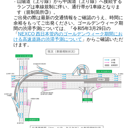
山陽道（上り線）から中国道（上り線）へ接続する
ランプは車線規制に伴い、通行帯が1車線となりま
す（規制箇所③）。
ご出発の際は最新の交通情報をご確認のうえ、時間に
余裕をもってご出発ください。ゴールデンウィーク期
間の渋滞予測については、『令和5年3月29日の
「
NEXCO 西日本管内のゴールデンウィーク期間にお
ける高速道路の渋滞予測について
」からご確認いただ
けます。