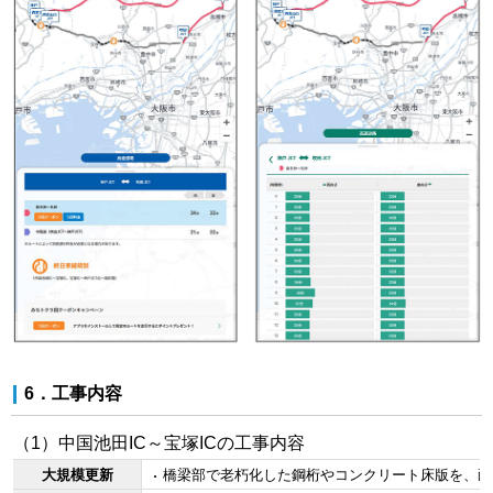
6．工事内容
（1）中国池田IC～宝塚ICの工事内容
大規模更新
橋梁部で老朽化した鋼桁やコンクリート床版を、耐