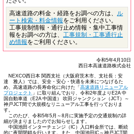
ださい。
高速道路の料金・経路をお調べの方は、
ル
ート検索・料金情報
をご利用ください。
工事規制情報・通行止め情報・集中工事情
報をお調べの方は、
工事規制・工事通行止
め情報
をご利用ください。
令和5年4月10日
西日本高速道路株式会社
NEXCO西日本 関西支社（大阪府茨木市、支社長：安
達 雅人）では、安全・安心・快適を未来につなげるた
め、高速道路の長寿命化に向けた「
高速道路リニューアル
プロジェクト
」に取り組んでおり、令和2年度よりE2A 中
国自動車道（E2A 中国道） 吹田ジャンクション（JCT）～
神戸JCT間で大規模なリニューアル工事を行っておりま
す。
このたび、令和5年5月～8月に実施予定の交通規制の詳
細が決まりましたのでお知らせします。
中国池田インターチェンジ（IC）入口料金所では、断続
的に夜間閉鎖を行います。また、中国池田IC～神戸JCT間