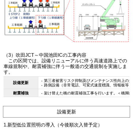
（3）吹田JCT～中国池田ICの工事内容
この区間では、設備リニューアルに伴う高速道路上での
車線規制や、耐震補強に伴う一般道の交通規制を実施しま
す。
第三者被害リスク抑制及びメンテナンス性向上のた
設備更新
路側設備（非常電話、可変式速度標識、情報板等）
耐震補強
架け替えた橋の耐震補強工事を行います。＜橋脚約1
設備更新
1.新型低位置照明の導入（今後順次入替予定）