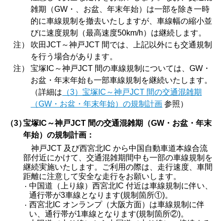
雑期（GW・、お盆、年末年始）は一部を除き一時
的に車線規制を撤去いたしますが、車線幅の縮小並
びに速度規制（最高速度50km/h）は継続します。
注）
吹田JCT～神戸JCT 間では、上記以外にも交通規制
を行う場合があります。
注）
宝塚IC～神戸JCT 間の車線規制については、GW・
お盆・年末年始も一部車線規制を継続いたします。
（詳細は
（3）宝塚IC～神戸JCT 間の交通混雑期
（GW・お盆・年末年始）の規制計画
参照）
（3）
宝塚IC～神戸JCT 間の交通混雑期（GW・お盆・年末
年始）の規制計画：
神戸JCT 及び西宮北IC から中国自動車道本線合流
部付近にかけて、交通混雑期間中も一部の車線規制を
継続実施いたします。ご利用の際は、走行速度、車間
距離に注意して安全な走行をお願いします。
中国道（上り線）西宮北IC 付近は車線規制に伴い、
通行帯が3車線となります(規制箇所①)。
西宮北IC オンランプ（大阪方面）は車線規制に伴
い、通行帯が1車線となります(規制箇所②)。