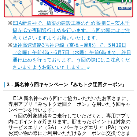
※
E1A新名神で、橋梁の建設工事のため高槻IC～茨木千
提寺ICで夜間通行止めを行います。う回の際にはご注
意くださいますようお願いいたします。
※
阪神高速道路3号神戸線（京橋～摩耶）で、5月19日
（金曜）午前4時～6月7日（水曜）午前6時まで、終日
通行止めを行っております。う回の際にはご注意くだ
さいますようお願いいたします。
3．新名神う回キャンペーン『みちトク迂回クーポン』
E1A 新名神へのう回にご協力いただいたお客さまに、
専用アプリ『みちトク迂回クーポン』を用いたう回キャ
ンペーンを行います。
う回の対象経路をご走行していただくと、専用アプリ
内にポイントが貯まります。貯まったポイントは対象の
サービスエリア（SA）・パーキングエリア（PA）での
お買い物の際にご利用いただけるクーポンに交換できま