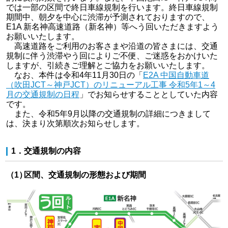
では一部の区間で終日車線規制を行います。終日車線規制
期間中、朝夕を中心に渋滞が予測されておりますので、
E1A 新名神高速道路（新名神）等へう回いただきますよう
お願いいたします。
高速道路をご利用のお客さまや沿道の皆さまには、交通
規制に伴う渋滞やう回によりご不便、ご迷惑をおかけいた
しますが、引続きご理解とご協力をお願いいたします。
なお、本件は令和4年11月30日の「
E2A 中国自動車道
（吹田JCT～神戸JCT）のリニューアル工事 令和5年1～4
月の交通規制の日程
」でお知らせすることとしていた内容
です。
また、令和5年9月以降の交通規制の詳細につきまして
は、決まり次第順次お知らせします。
1．交通規制の内容
（1）
区間、交通規制の形態および期間