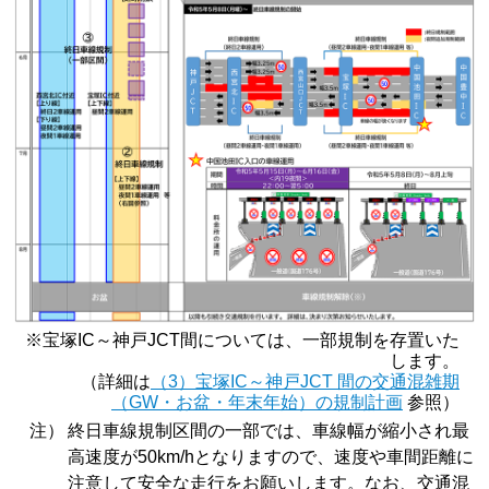
※宝塚IC～神戸JCT間については、一部規制を存置いた
します。
（詳細は
（3）宝塚IC～神戸JCT 間の交通混雑期
（GW・お盆・年末年始）の規制計画
参照）
注）
終日車線規制区間の一部では、車線幅が縮小され最
高速度が50km/hとなりますので、速度や車間距離に
注意して安全な走行をお願いします。なお、交通混