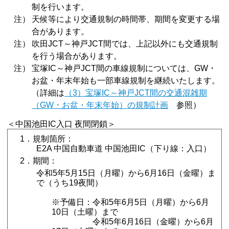
制を行います。
注）
天候等により交通規制の時間帯、期間を変更する場
合があります。
注）
吹田JCT～神戸JCT間では、上記以外にも交通規制
を行う場合があります。
注）
宝塚IC～神戸JCT間の車線規制については、GW・
お盆・年末年始も一部車線規制を継続いたします。
（詳細は
（3）宝塚IC～神戸JCT間の交通混雑期
（GW・お盆・年末年始）の規制計画
参照）
＜中国池田IC入口 夜間閉鎖＞
1．規制箇所：
E2A 中国自動車道 中国池田IC（下り線：入口）
2．期間：
令和5年5月15日（月曜）から6月16日（金曜）ま
で（うち19夜間）
※予備日：令和5年6月5日（月曜）から6月
10日（土曜）まで
令和5年6月16日（金曜）から6月