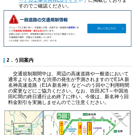
ーアル工事専用WEBサイト
」に掲載しておりま
すのでご確認ください。
2．う回案内
交通規制期間中は、周辺の高速道路や一般道において
通常よりも大きな渋滞の発生が予測されますのでE1A 新
名神高速道路（E1A 新名神）などへのう回やご利用時間
の変更などにご協力ください。なお、吹田JCT～中国池
田IC間の終日通行止め終了に伴い、今後は、新名神う回
料金割引を実施しませんのでご注意ください。