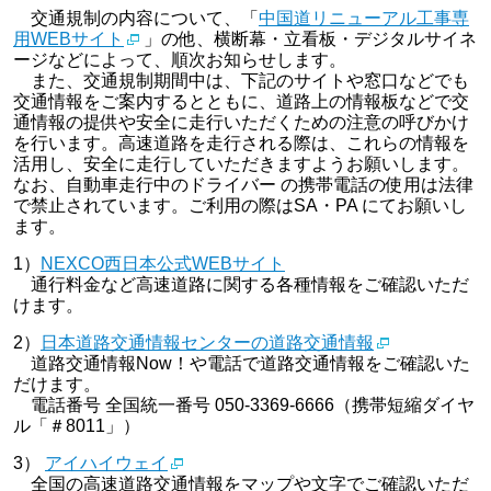
交通規制の内容について、「
中国道リニューアル工事専
用WEBサイト
」の他、横断幕・立看板・デジタルサイネ
ージなどによって、順次お知らせします。
また、交通規制期間中は、下記のサイトや窓口などでも
交通情報をご案内するとともに、道路上の情報板などで交
通情報の提供や安全に走行いただくための注意の呼びかけ
を行います。高速道路を走行される際は、これらの情報を
活用し、安全に走行していただきますようお願いします。
なお、自動車走行中のドライバー の携帯電話の使用は法律
で禁止されています。ご利用の際はSA・PA にてお願いし
ます。
1）
NEXCO西日本公式WEBサイト
通行料金など高速道路に関する各種情報をご確認いただ
けます。
2）
日本道路交通情報センターの道路交通情報
道路交通情報Now！や電話で道路交通情報をご確認いた
だけます。
電話番号 全国統一番号 050-3369-6666（携帯短縮ダイヤ
ル「＃8011」）
3）
アイハイウェイ
全国の高速道路交通情報をマップや文字でご確認いただ