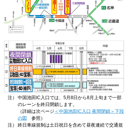
注）
中国池田IC入口では、5月8日から8月上旬まで一部
のレーンを終日閉鎖します。
（詳細は次ページ
＜中国池田IC入口 夜間閉鎖＞下段
の図
参照）
注）
終日車線規制は土日祝日を含めて昼夜連続で交通規