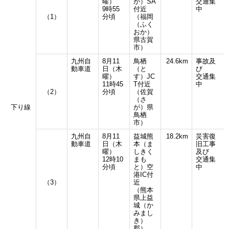
曜）
が）SA
交通集
9時55
付近
中
（1）
分頃
（福岡
（ふく
おか）
県古賀
市）
九州自
8月11
鳥栖
24.6km
事故及
動車道
日（木
（と
び
曜）
す）JC
交通集
11時45
T付近
中
（2）
分頃
（佐賀
（さ
下り線
が）県
鳥栖
市）
九州自
8月11
益城熊
18.2km
災害復
動車道
日（木
本（ま
旧工事
曜）
しきく
及び
12時10
まも
交通集
分頃
と）空
中
港IC付
（3）
近
（熊本
県上益
城（か
みまし
き）
郡）