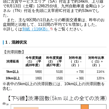
頭に古賀サービスエリア（SA）付近まで約34km、上り線
で8月13日（土曜）12時25分頃、九州自動車道 金剛山トン
ネル（TN）付近を先頭に太宰府IC付近まで約53kmでし
た。
また、主な9区間の1日あたりの断面交通量は、昨年のお
盆期間と比較して、11日間の平均で1％増加しました。
※詳しくは
別紙（116KB）
をご覧ください。
1．混雑状況
【渋滞回数】
今年度実績
昨年度実績
対昨年差
対昨年比率
渋滞延長
（1） （平
（2） （平
（（1）-
（（1）÷
成28年度）
成27年度）
（2））
（2））
5km以上
58回
51回
＋7回
114％
10km以上
18回
15回
＋3回
120％
※表中の5km以上の渋滞回数には、10km以上の渋滞回数を
含む。