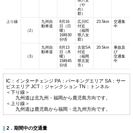
県八女
（や
め）
郡）
上り線
九州自
8月16
広川IC
23.5km
交通集
動車道
日（日
付近
中
（2）
曜）
（福岡
16時30
県八女
分頃
郡）
九州自
8月13
古賀SA
20.5km
事故及
動車道
日（木
付近
び
（3）
曜）
（福岡
交通集
15時45
県古賀
中
分頃
市）
IC：インターチェンジ PA：パーキングエリア SA：サー
ビスエリア JCT：ジャンクション TN：トンネル
＜下り線＞
九州道は北九州・福岡から鹿児島方向です。
＜上り線＞
九州道は鹿児島から福岡・北九州方向です。
2．期間中の交通量