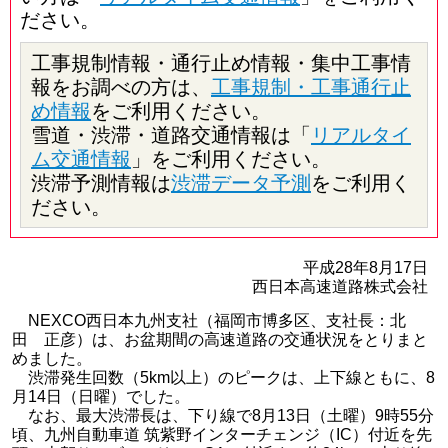
ださい。
工事規制情報・通行止め情報・集中工事情
報をお調べの方は、
工事規制・工事通行止
め情報
をご利用ください。
雪道・渋滞・道路交通情報は「
リアルタイ
ム交通情報
」をご利用ください。
渋滞予測情報は
渋滞データ予測
をご利用く
ださい。
平成28年8月17日
西日本高速道路株式会社
NEXCO西日本九州支社（福岡市博多区、支社長：北
田 正彦）は、お盆期間の高速道路の交通状況をとりまと
めました。
渋滞発生回数（5km以上）のピークは、上下線ともに、8
月14日（日曜）でした。
なお、最大渋滞長は、下り線で8月13日（土曜）9時55分
頃、九州自動車道 筑紫野インターチェンジ（IC）付近を先