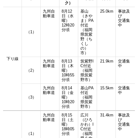
ク）
九州自
8月12
基山
25.0km
事故及
動車道
日（水
（きや
び
曜）
ま）PA
交通集
12時20
付近
中
分頃
（福岡
（1）
県筑紫
野（ち
くし
の）
市）
下り線
九州自
8月13
筑紫野I
21.9km
交通集
動車道
日（木
C付近
中
（2）
曜）
（福岡
10時55
県筑紫
分頃
野市）
九州自
8月14
基山PA
15.5km
交通集
動車道
日（金
付近
中
（3）
曜）
（福岡
10時20
県筑紫
分頃
野市）
九州自
8月15
広川
31.4km
事故及
動車道
日（土
（ひろ
び
曜）
かわ）I
交通集
18時05
C付近
中
（1）
分頃
（福岡