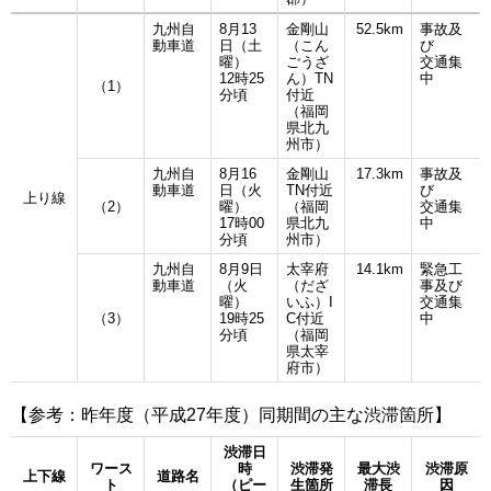
九州自
8月13
金剛山
52.5km
事故及
動車道
日（土
（こん
び
曜）
ごうざ
交通集
12時25
ん）TN
中
（1）
分頃
付近
（福岡
県北九
州市）
九州自
8月16
金剛山
17.3km
事故及
動車道
日（火
TN付近
び
上り線
（2）
曜）
（福岡
交通集
17時00
県北九
中
分頃
州市）
九州自
8月9日
太宰府
14.1km
緊急工
動車道
（火
（だざ
事及び
曜）
いふ）I
交通集
（3）
19時25
C付近
中
分頃
（福岡
県太宰
府市）
【参考：昨年度（平成27年度）同期間の主な渋滞箇所】
渋滞日
ワース
時
渋滞発
最大渋
渋滞原
上下線
道路名
ト
（ピー
生箇所
滞長
因