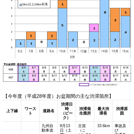
【今年度（平成28年度）お盆期間の主な渋滞箇所】
渋滞日
ワース
時
渋滞発
最大渋
渋滞原
上下線
道路名
ト
（ピー
生箇所
滞長
因
ク）
九州自
8月13
古賀
33.6km
事故及
動車道
日（土
（こ
び