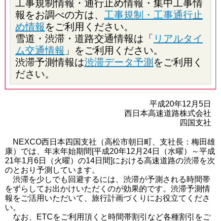
工事規制情報・通行止め情報・集中工事情
報をお調べの方は、
工事規制・工事通行止
め情報
をご利用ください。
雪道・渋滞・道路交通情報は「
リアルタイ
ム交通情報
」をご利用ください。
渋滞予測情報は
渋滞データ予測
をご利用く
ださい。
平成20年12月5日
西日本高速道路株式会社
四国支社
NEXCO西日本四国支社（高松市朝日町、支社長：梅田雄
康）では、年末年始期間[平成20年12月24日（水曜）～平成
21年1月6日（火曜）の14日間]における高速道路の渋滞を次
のとおり予測しています。
渋滞を少しでも回避するには、渋滞が予測される時間帯
をずらしてお出かけいただくのが効果的です。渋滞予測情
報をご活用いただいて、旅行計画づくりにお役立てくださ
い。
なお、ETCをご利用頂くと時間帯割引など各種割引をご