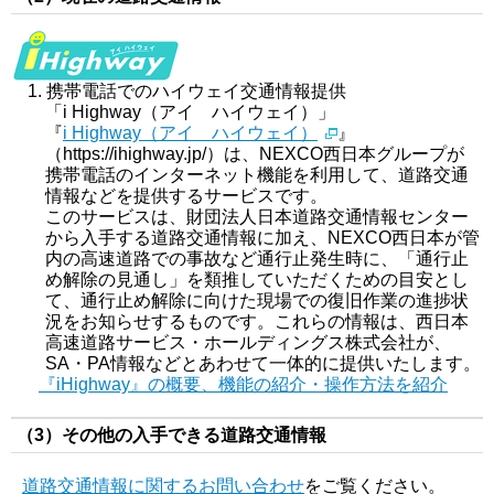
携帯電話でのハイウェイ交通情報提供
「i Highway（アイ ハイウェイ）」
『
i Highway（アイ ハイウェイ）
』
（https://ihighway.jp/）は、NEXCO西日本グループが
携帯電話のインターネット機能を利用して、道路交通
情報などを提供するサービスです。
このサービスは、財団法人日本道路交通情報センター
から入手する道路交通情報に加え、NEXCO西日本が管
内の高速道路での事故など通行止発生時に、「通行止
め解除の見通し」を類推していただくための目安とし
て、通行止め解除に向けた現場での復旧作業の進捗状
況をお知らせするものです。これらの情報は、西日本
高速道路サービス・ホールディングス株式会社が、
SA・PA情報などとあわせて一体的に提供いたします。
『iHighway』の概要、機能の紹介・操作方法を紹介
（3）その他の入手できる道路交通情報
道路交通情報に関するお問い合わせ
をご覧ください。