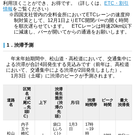
利用頂くことができ、お得です。（詳しくは、
ETC・割引
情報
をご覧ください）
※四国支社管内の全料金所においてETCレーンの速度抑
制対策として、12月1日よりETC開閉バーの開く時間
を順次遅らせています。 ETCレーンは時速20km以下
に減速し、バーが開いてからの通過をお願いします。
1．渋滞予測
年末年始期間中、松山道・高松道において、交通集中に
よる渋滞が合計4回発生する見込みです（前年は、高松道
において、交通集中による渋滞が2回発生しました）。
1月3日（土曜）に渋滞のピークが予測されます。
区間
渋滞
名
発生
（末
箇所
道路
渋滞
ピーク
最大
尾IC
上下
（渋
月/日
名
時間帯
時間
渋滞長
→先
滞の
頭I
先
C）
頭）
内子
袋口
1月3
17時
五十
(ふろ
日
～19
松山
崎IC
く)ト
時