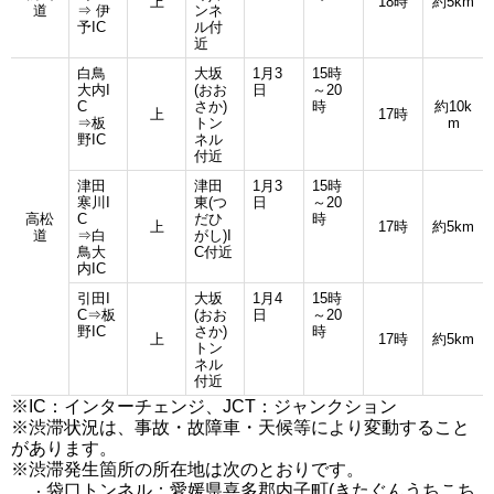
上
18時
約5km
道
⇒ 伊
ンネ
予IC
ル付
近
白鳥
大坂
1月3
15時
大内I
(おお
日
～20
C
さか)
時
約10k
上
17時
⇒板
トン
m
野IC
ネル
付近
津田
津田
1月3
15時
寒川I
東(つ
日
～20
高松
C
だひ
時
上
17時
約5km
道
⇒白
がし)I
鳥大
C付近
内IC
引田I
大坂
1月4
15時
C⇒板
(おお
日
～20
野IC
さか)
時
上
17時
約5km
トン
ネル
付近
※IC：インターチェンジ、JCT：ジャンクション
※渋滞状況は、事故・故障車・天候等により変動すること
があります。
※渋滞発生箇所の所在地は次のとおりです。
袋口トンネル：愛媛県喜多郡内子町(きたぐんうちこち