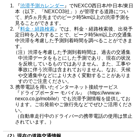
『
渋滞予測カレンダー
』でNEXCO西日本/中日本/東日
本（以下、「NEXCO3社」）が管理する道路につい
て、約5ヵ月先までのピーク時5km以上の渋滞予測を
見ることができます。
『
料金・経路検索
』では、料金・経路検索後、出発予
定日時を入力することで、ピーク時5km以上の交通集
中渋滞を考慮した予測到着時間を調べることができま
す。
（注）渋滞を考慮した予測到着時間は、過去の交通集
中渋滞データをもとにした予測であり、現在の状況
を反映しているものではありません。また、工事や
事故に伴う渋滞は含まれておりません。なお、天候
や交通集中などにより大きく変動することがありま
すのでご注意ください。
携帯電話を用いたインターネット接続サービス
『ドライブポーター モバイル』（https://www.w-
nexco.co.jp/mobile/）でも渋滞予測情報を提供してお
ります。ご出発前やご旅行先などでぜひご活用くださ
い。
（自動車走行中のドライバーの携帯電話の使用は禁止
されています。）
（2）現在の道路交通情報