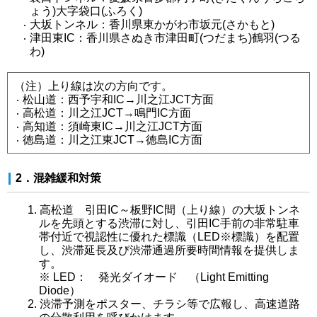
ょう)大字袋口(ふろく)
大坂トンネル：香川県東かがわ市坂元(さかもと)
津田東IC：香川県さぬき市津田町(つだまち)鶴羽(つる
わ)
（注）上り線は次の方向です。
松山道：西予宇和IC→川之江JCT方面
高松道：川之江JCT→鳴門IC方面
高知道：須崎東IC→川之江JCT方面
徳島道：川之江東JCT→徳島IC方面
2．混雑緩和対策
高松道 引田IC～板野IC間（上り線）の大坂トンネ
ルを先頭とする渋滞に対し、引田IC手前の非常駐車
帯付近で視認性に優れた標識（LED
※
標識）を配置
し、渋滞延長及び渋滞通過所要時間情報を提供しま
す。
※ LED： 発光ダイオード （Light Emitting
Diode）
渋滞予測をポスター、チラシ等で広報し、高速道路