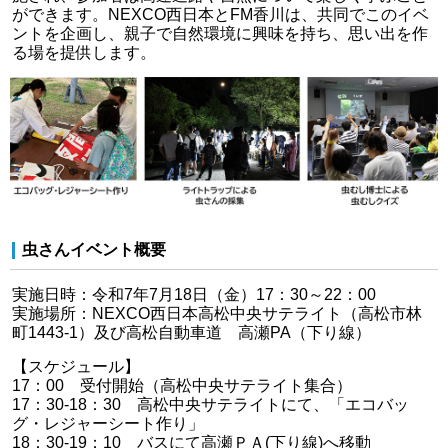
ができます。NEXCO西日本とFM香川は、共同でこのイベ
ントを企画し、親子で自然環境に興味を持ち、思い出を作
る場を提供します。
虫さんイベント概要
実施日時：令和7年7月18日（金）17：30～22：00
実施場所：NEXCO西日本高松中央サテライト（高松市林
町1443-1）及び高松自動車道 高瀬PA（下り線）
【スケジュール】
17：00 受付開始（高松中央サテライト集合）
17：30-18：30 高松中央サテライトにて、「エコバッ
グ・レジャーシート作り」
18：30-19：10 バスにて高瀬ＰＡ(下り線)へ移動