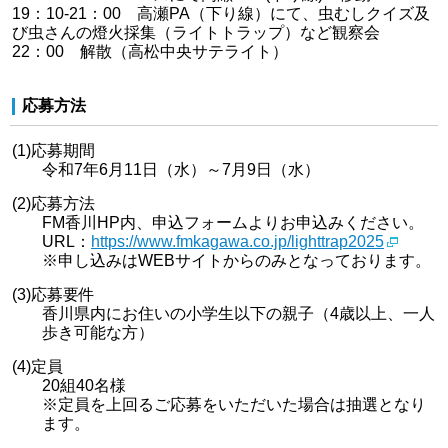
19：10-21：00 高瀬PA（下り線）にて、虫むしクイズ及
び虫さんの燈火採集（ライトトラップ）など観察会
22：00 解散（高松中央サテライト）
応募方法
(1)応募期間
令和7年6月11日（水）～7月9日（水）
(2)応募方法
FM香川HP内、申込フォームよりお申込みください。
URL：
https://www.fmkagawa.co.jp/lighttrap2025
※申し込みはWEBサイトからのみとなっております。
(3)応募要件
香川県内にお住いの小学生以下の親子（4歳以上、一人
歩き可能な方）
(4)定員
20組40名様
※定員を上回るご応募をいただいた場合は抽選となり
ます。