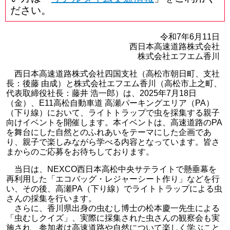
ださい。
令和7年6月11日
西日本高速道路株式会社
株式会社エフエム香川
西日本高速道路株式会社四国支社（高松市朝日町、支社
長：後藤 由成）と株式会社エフエム香川（高松市上之町、
代表取締役社長：藤井 浩一郎）は、2025年7月18日
（金）、E11高松自動車道 高瀬パーキングエリア（PA）
（下り線）において、ライトトラップで虫を採集する親子
向けイベントを開催します。本イベントは、高速道路のPA
を舞台にした自然とのふれあいをテーマにした企画であ
り、親子で楽しみながら学べる内容となっています。皆さ
まからのご応募をお待ちしております。
当日は、NEXCO西日本高松中央サテライトで懸垂幕を
再利用した「エコバッグ・レジャーシート作り」などを行
い、その後、高瀬PA（下り線）でライトトラップによる虫
さんの採集を行います。
さらに、香川県出身の虫むし博士の松本慶一先生による
「虫むしクイズ」、実際に採集された虫さんの観察会も実
施され、参加者は高速道路や自然について楽しく学ぶこと