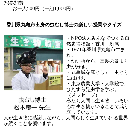
(5)参加費
お一人500円（一組1,000円）
香川県丸亀市出身の虫むし博士の楽しい授業やクイズ！
・NPO法人みんなでつくる自
然史博物館・香川 所属
・1971年香川県丸亀市生ま
れ。
・幼い頃から、三度の飯より
虫が好き。
・丸亀城を庭として、虫とり
にはげむ。
・東京農業大学・大学院で、
ひたすら昆虫学を学ぶ。
（メッセージ）
私たち人間も生き物。いろい
ろな生き物がいることで成り
立っています。
人が生き物に感謝しながら、人間らしく生きていける世界
が続くことを願います。