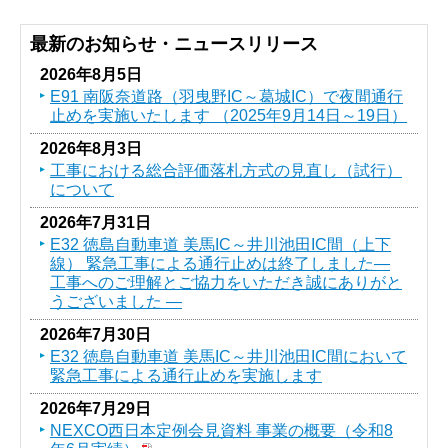
最新のお知らせ・ニュースリリース
2026年8月5日
E91 南阪奈道路（羽曳野IC～葛󠄀城IC）で夜間通行
止めを実施いたします （2025年9月14日～19日）
2026年8月3日
工事における総合評価落札方式の見直し（試行）
について
2026年7月31日
E32 徳島自動車道 美馬IC～井川池田IC間（上下
線） 緊急工事による通行止めは終了しました―
工事へのご理解とご協力をいただき誠にありがと
うございました ―
2026年7月30日
E32 徳島自動車道 美馬IC～井川池田IC間において
緊急工事による通行止めを実施します
2026年7月29日
NEXCO西日本定例会見資料 事業の概要（令和8