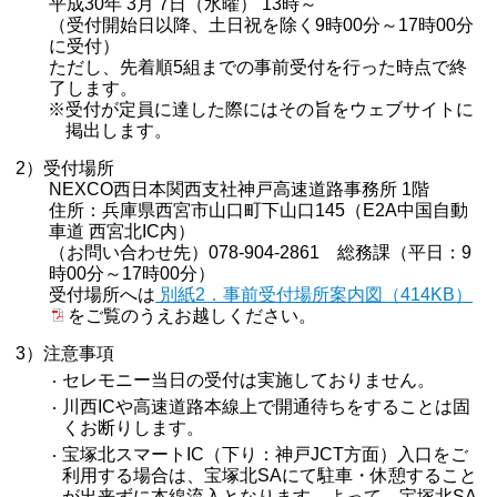
平成30年 3月 7日（水曜） 13時～
（受付開始日以降、土日祝を除く9時00分～17時00分
に受付）
ただし、先着順5組までの事前受付を行った時点で終
了します。
※受付が定員に達した際にはその旨をウェブサイトに
掲出します。
2）受付場所
NEXCO西日本関西支社神戸高速道路事務所 1階
住所：兵庫県西宮市山口町下山口145（E2A中国自動
車道 西宮北IC内）
（お問い合わせ先）078-904-2861 総務課（平日：9
時00分～17時00分）
受付場所へは
別紙2．事前受付場所案内図（414KB）
をご覧のうえお越しください。
3）注意事項
セレモニー当日の受付は実施しておりません。
川西ICや高速道路本線上で開通待ちをすることは固
くお断りします。
宝塚北スマートIC（下り：神戸JCT方面）入口をご
利用する場合は、宝塚北SAにて駐車・休憩すること
が出来ずに本線流入となります。よって、宝塚北SA