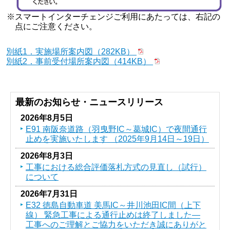
※スマートインターチェンジご利用にあたっては、右記の
点にご注意ください。
別紙1．実施場所案内図（282KB）
別紙2．事前受付場所案内図（414KB）
最新のお知らせ・ニュースリリース
2026年8月5日
E91 南阪奈道路（羽曳野IC～葛󠄀城IC）で夜間通行
止めを実施いたします （2025年9月14日～19日）
2026年8月3日
工事における総合評価落札方式の見直し（試行）
について
2026年7月31日
E32 徳島自動車道 美馬IC～井川池田IC間（上下
線） 緊急工事による通行止めは終了しました―
工事へのご理解とご協力をいただき誠にありがと