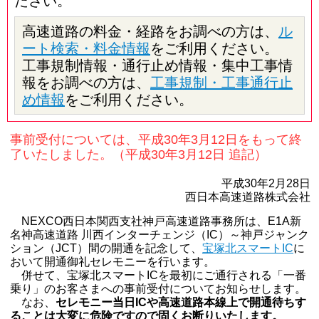
ださい。
高速道路の料金・経路をお調べの方は、
ル
ート検索・料金情報
をご利用ください。
工事規制情報・通行止め情報・集中工事情
報をお調べの方は、
工事規制・工事通行止
め情報
をご利用ください。
事前受付については、平成30年3月12日をもって終
了いたしました。（平成30年3月12日 追記）
平成30年2月28日
西日本高速道路株式会社
NEXCO西日本関西支社神戸高速道路事務所は、E1A新
名神高速道路 川西インターチェンジ（IC）～神戸ジャンク
ション（JCT）間の開通を記念して、
宝塚北スマートIC
に
おいて開通御礼セレモニーを行います。
併せて、宝塚北スマートICを最初にご通行される「一番
乗り」のお客さまへの事前受付についてお知らせします。
なお、
セレモニー当日ICや高速道路本線上で開通待ちす
ることは大変に危険ですので固くお断りいたします。