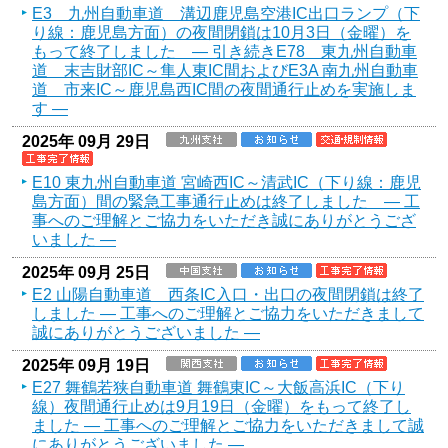
E3 九州自動車道 溝辺鹿児島空港IC出口ランプ（下
り線：鹿児島方面）の夜間閉鎖は10月3日（金曜）を
もって終了しました ― 引き続きE78 東九州自動車
道 末吉財部IC～隼人東IC間およびE3A 南九州自動車
道 市来IC～鹿児島西IC間の夜間通行止めを実施しま
す ―
2025年 09月 29日
E10 東九州自動車道 宮崎西IC～清武IC（下り線：鹿児
島方面）間の緊急工事通行止めは終了しました ― 工
事へのご理解とご協力をいただき誠にありがとうござ
いました ―
2025年 09月 25日
E2 山陽自動車道 西条IC入口・出口の夜間閉鎖は終了
しました ― 工事へのご理解とご協力をいただきまして
誠にありがとうございました ―
2025年 09月 19日
E27 舞鶴若狭自動車道 舞鶴東IC～大飯高浜IC（下り
線）夜間通行止めは9月19日（金曜）をもって終了し
ました ― 工事へのご理解とご協力をいただきまして誠
にありがとうございました ―