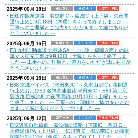
2025年 09月 18日
E91 南阪奈道路 羽曳野IC～葛城IC（上下線）の夜間
通行止めは9月18日（木曜）をもって終了しました ―
工事へのご理解とご協力をいただきまして誠にありが
とうございました ―
2025年 09月 16日
E3 九州自動車道 北熊本SA（上り線：福岡方面）の駐
車マス拡充工事は9月13日（土曜）をもって終了しま
した ― 工事へのご理解とご協力をいただき誠にありが
とうございました ―
2025年 09月 16日
E88 京滋バイパス（瀬田東JCT～久御山淀IC）夜間通
行止めおよびE1 名神高速道路 瀬田東IC・E89 第二京
阪道路 巨椋池ICの夜間閉鎖は9月13日（土曜）をもっ
て終了しました ― 工事へのご理解とご協力をいただ
きまして誠にありがとうございました ―
2025年 09月 12日
E42阪和自動車道・湯浅御坊道路（下津IC・有田IC・
吉備湯浅PA（上り線）・広川南IC・御坊南IC）の夜間
閉鎖は9月12日（金曜）をもって終了しました ― 工