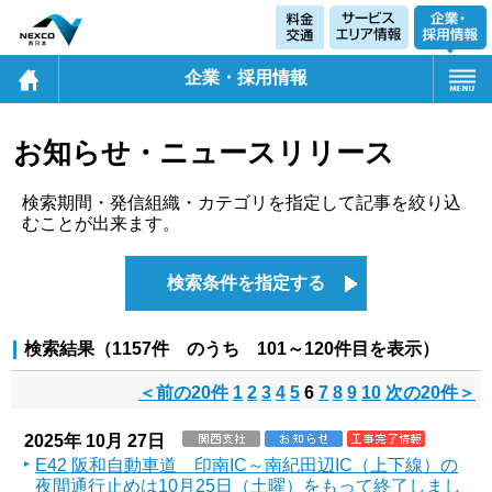
企業・採用情報
お知らせ・ニュースリリース
検索期間・発信組織・カテゴリを指定して記事を絞り込
むことが出来ます。
検索条件を指定する
検索結果（1157件 のうち 101～120件目を表示）
＜前の20件
1
2
3
4
5
6
7
8
9
10
次の20件＞
2025年 10月 27日
E42 阪和自動車道 印南IC～南紀田辺IC（上下線）の
夜間通行止めは10月25日（土曜）をもって終了しまし