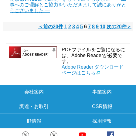
事へのご理解とご協力をいただきまして誠にありがと
うございました ―
＜前の20件
1
2
3
4
5
6
7
8
9
10
次の20件＞
PDFファイルをご覧になるに
は、Adobe Readerが必要で
す。
Adobe Reader ダウンロード
ページはこちら
会社案内
事業案内
調達・お取引
CSR情報
IR情報
採用情報