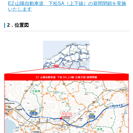
E2 山陽自動車道 下松SA（上下線）の昼間閉鎖を実施
いたします
2．位置図