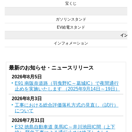
宝くじ
給
ガソリンスタンド
EV給電スタンド
インフ
インフォメーション
最新のお知らせ・ニュースリリース
2026年8月5日
E91 南阪奈道路（羽曳野IC～葛󠄀城IC）で夜間通行
止めを実施いたします （2025年9月14日～19日）
2026年8月3日
工事における総合評価落札方式の見直し（試行）
について
2026年7月31日
E32 徳島自動車道 美馬IC～井川池田IC間（上下