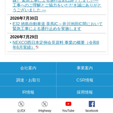
線） 緊急工事による通行止めは終了しました―
工事へのご理解とご協力をいただき誠にありがと
うございました ―
2026年7月30日
E32 徳島自動車道 美馬IC～井川池田IC間において
緊急工事による通行止めを実施します
2026年7月29日
NEXCO西日本定例会見資料 事業の概要（令和8
年6月実績）
会社案内
事業案内
調達・お取引
CSR情報
IR情報
採用情報
公式X
iHighway
YouTube
facebook