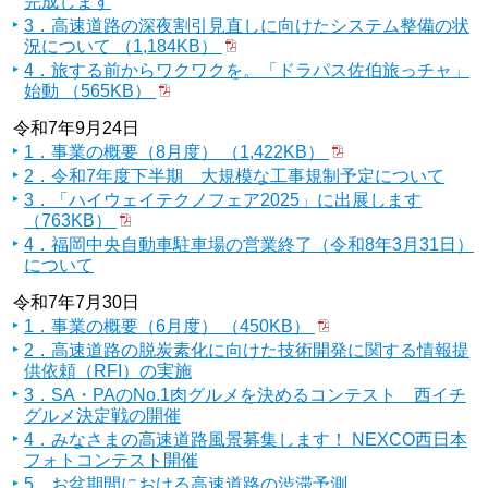
完成します
3．高速道路の深夜割引見直しに向けたシステム整備の状
況について （1,184KB）
4．旅する前からワクワクを。「ドラパス佐伯旅っチャ」
始動 （565KB）
令和7年9月24日
1．事業の概要（8月度） （1,422KB）
2．令和7年度下半期 大規模な工事規制予定について
3．「ハイウェイテクノフェア2025」に出展します
（763KB）
4．福岡中央自動車駐車場の営業終了（令和8年3月31日）
について
令和7年7月30日
1．事業の概要（6月度） （450KB）
2．高速道路の脱炭素化に向けた技術開発に関する情報提
供依頼（RFI）の実施
3．SA・PAのNo.1肉グルメを決めるコンテスト 西イチ
グルメ決定戦の開催
4．みなさまの高速道路風景募集します！ NEXCO西日本
フォトコンテスト開催
5．お盆期間における高速道路の渋滞予測