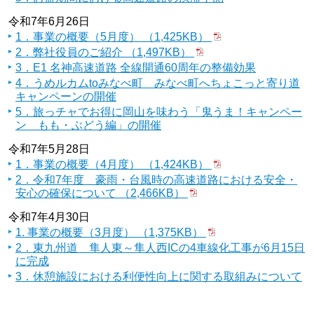
令和7年6月26日
1．事業の概要（5月度） （1,425KB）
2．弊社役員のご紹介 （1,497KB）
3．E1 名神高速道路 全線開通60周年の整備効果
4．うめルカムtoみなべ町 みなべ町へちょこっと寄り道
キャンペーンの開催
5．旅っチャでお得に岡山を味わう「鬼うま！キャンペー
ン もも・ぶどう編」の開催
令和7年5月28日
1．事業の概要（4月度） （1,424KB）
2．令和7年度 豪雨・台風時の高速道路における安全・
安心の確保について （2,466KB）
令和7年4月30日
1. 事業の概要（3月度） （1,375KB）
2．東九州道 隼人東～隼人西ICの4車線化工事が6月15日
に完成
3．休憩施設における利便性向上に関する取組みについて