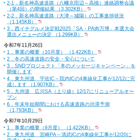
2-1．新名神高速道路（八幡京田辺～高槻）連絡調整会議
（第4回）の開催結果 （3,302KB）
2-2．新名神高速道路（大津～城陽）の工事進捗状況
（1,145KB）
3．西イチグルメ決定戦2025「SA・PA肉万博」本選大会
選出メニューの決定 （1,299KB）
令和7年11月26日
1．事業の概要（10月度） （1,422KB）
2．冬の高速道路の安全・安心について
3．SNDプロジェクト「冬のメッセージキャンペーン」を
開催します
4．東九州道 宇佐IC～院内ICの4車線化工事が12/12に完
成します （1,907KB）
5．九州道 広川SA（上り線）12/17にリニューアルオー
プン
6．年末年始期間における高速道路の渋滞予測
（1,793KB）
令和7年10月29日
1．事業の概要（9月度） （1,422KB）
2．東九州道 宮崎PA～清武ICの4車線化工事が12/20に