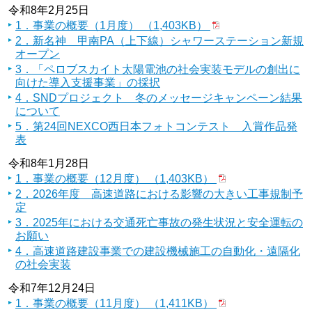
令和8年2月25日
1．事業の概要（1月度） （1,403KB）
2．新名神 甲南PA（上下線）シャワーステーション新規
オープン
3．「ペロブスカイト太陽電池の社会実装モデルの創出に
向けた導入支援事業」の採択
4．SNDプロジェクト 冬のメッセージキャンペーン結果
について
5．第24回NEXCO西日本フォトコンテスト 入賞作品発
表
令和8年1月28日
1．事業の概要（12月度） （1,403KB）
2．2026年度 高速道路における影響の大きい工事規制予
定
3．2025年における交通死亡事故の発生状況と安全運転の
お願い
4．高速道路建設事業での建設機械施工の自動化・遠隔化
の社会実装
令和7年12月24日
1．事業の概要（11月度） （1,411KB）