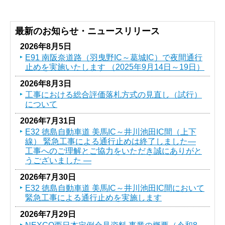
最新のお知らせ・ニュースリリース
2026年8月5日
E91 南阪奈道路（羽曳野IC～葛󠄀城IC）で夜間通行
止めを実施いたします （2025年9月14日～19日）
2026年8月3日
工事における総合評価落札方式の見直し（試行）
について
2026年7月31日
E32 徳島自動車道 美馬IC～井川池田IC間（上下
線） 緊急工事による通行止めは終了しました―
工事へのご理解とご協力をいただき誠にありがと
うございました ―
2026年7月30日
E32 徳島自動車道 美馬IC～井川池田IC間において
緊急工事による通行止めを実施します
2026年7月29日