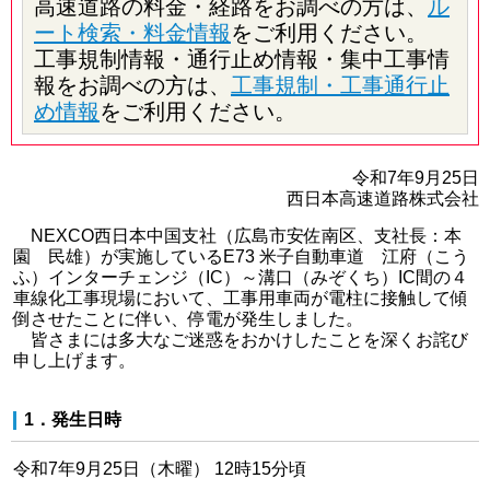
高速道路の料金・経路をお調べの方は、
ル
ート検索・料金情報
をご利用ください。
工事規制情報・通行止め情報・集中工事情
報をお調べの方は、
工事規制・工事通行止
め情報
をご利用ください。
令和7年9月25日
西日本高速道路株式会社
NEXCO西日本中国支社（広島市安佐南区、支社長：本
園 民雄）が実施しているE73 米子自動車道 江府（こう
ふ）インターチェンジ（IC）～溝口（みぞくち）IC間の４
車線化工事現場において、工事用車両が電柱に接触して傾
倒させたことに伴い、停電が発生しました。
皆さまには多大なご迷惑をおかけしたことを深くお詫び
申し上げます。
1．発生日時
令和7年9月25日（木曜） 12時15分頃