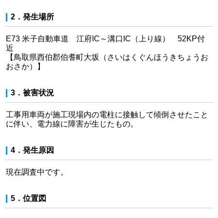
2．発生場所
E73 米子自動車道 江府IC～溝口IC（上り線） 52KP付
近
【鳥取県西伯郡伯耆町大坂（さいはくぐんほうきちょうお
おさか）】
3．被害状況
工事用車両が施工現場内の電柱に接触して傾倒させたこと
に伴い、電力線に障害が生じたもの。
4．発生原因
現在調査中です。
5．位置図