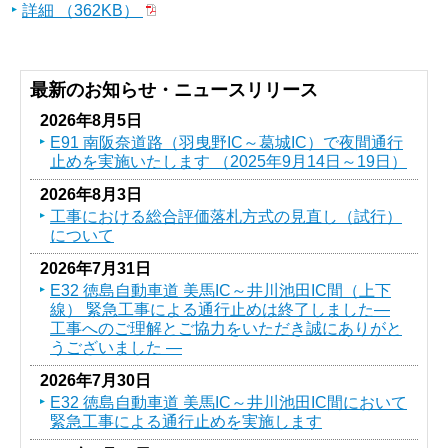
詳細 （362KB）
最新のお知らせ・ニュースリリース
2026年8月5日
E91 南阪奈道路（羽曳野IC～葛󠄀城IC）で夜間通行
止めを実施いたします （2025年9月14日～19日）
2026年8月3日
工事における総合評価落札方式の見直し（試行）
について
2026年7月31日
E32 徳島自動車道 美馬IC～井川池田IC間（上下
線） 緊急工事による通行止めは終了しました―
工事へのご理解とご協力をいただき誠にありがと
うございました ―
2026年7月30日
E32 徳島自動車道 美馬IC～井川池田IC間において
緊急工事による通行止めを実施します