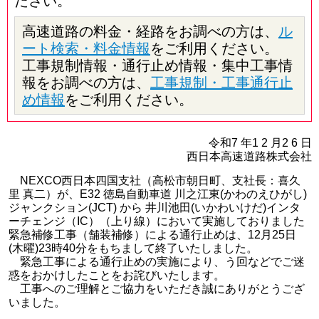
ださい。
高速道路の料金・経路をお調べの方は、
ル
ート検索・料金情報
をご利用ください。
工事規制情報・通行止め情報・集中工事情
報をお調べの方は、
工事規制・工事通行止
め情報
をご利用ください。
令和7 年1 2 月2 6 日
西日本高速道路株式会社
NEXCO西日本四国支社（高松市朝日町、支社長：喜久
里 真二）が、E32 徳島自動車道 川之江東(かわのえひがし)
ジャンクション(JCT) から 井川池田(いかわいけだ)インタ
ーチェンジ（IC）（上り線）において実施しておりました
緊急補修工事（舗装補修）による通行止めは、12月25日
(木曜)23時40分をもちまして終了いたしました。
緊急工事による通行止めの実施により、う回などでご迷
惑をおかけしたことをお詫びいたします。
工事へのご理解とご協力をいただき誠にありがとうござ
いました。