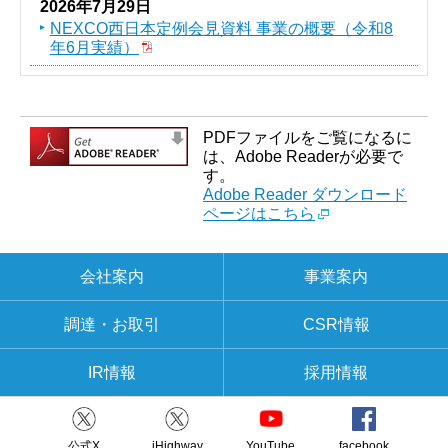
2026年7月29日
NEXCO西日本定例会見資料 事業の概要（令和8
年6月実績）
PDFファイルをご覧になるに
は、Adobe Readerが必要で
す。
Adobe Reader ダウンロード
ページはこちら
会社案内
事業案内
調達・お取引
CSR情報
IR情報
採用情報
公式X
iHighway
YouTube
facebook