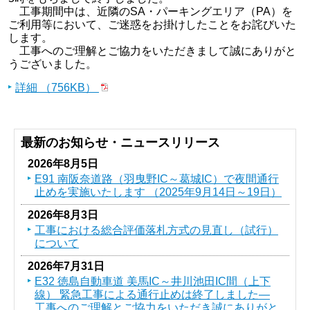
工事期間中は、近隣のSA・パーキングエリア（PA）を
ご利用等において、ご迷惑をお掛けしたことをお詫びいた
します。
工事へのご理解とご協力をいただきまして誠にありがと
うございました。
詳細 （756KB）
最新のお知らせ・ニュースリリース
2026年8月5日
E91 南阪奈道路（羽曳野IC～葛󠄀城IC）で夜間通行
止めを実施いたします （2025年9月14日～19日）
2026年8月3日
工事における総合評価落札方式の見直し（試行）
について
2026年7月31日
E32 徳島自動車道 美馬IC～井川池田IC間（上下
線） 緊急工事による通行止めは終了しました―
工事へのご理解とご協力をいただき誠にありがと