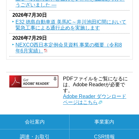
うございました ―
2026年7月30日
E32 徳島自動車道 美馬IC～井川池田IC間において
緊急工事による通行止めを実施します
2026年7月29日
NEXCO西日本定例会見資料 事業の概要（令和8
年6月実績）
PDFファイルをご覧になるに
は、Adobe Readerが必要で
す。
Adobe Reader ダウンロード
ページはこちら
会社案内
事業案内
調達・お取引
CSR情報