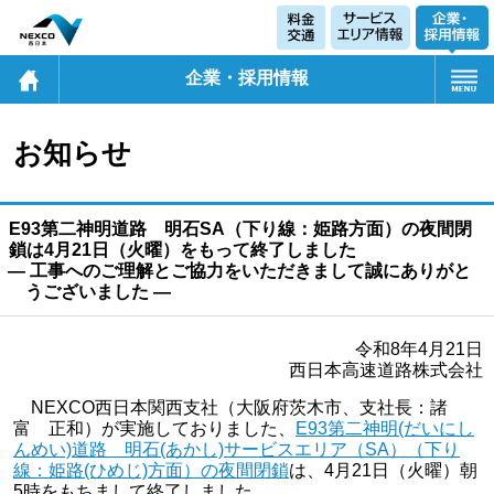
企業・採用情報
お知らせ
E93第二神明道路 明石SA（下り線：姫路方面）の夜間閉
鎖は4月21日（火曜）をもって終了しました
― 工事へのご理解とご協力をいただきまして誠にありがと
うございました ―
令和8年4月21日
西日本高速道路株式会社
NEXCO西日本関西支社（大阪府茨木市、支社長：諸
富 正和）が実施しておりました、
E93第二神明(だいにし
んめい)道路 明石(あかし)サービスエリア（SA）（下り
線：姫路(ひめじ)方面）の夜間閉鎖
は、4月21日（火曜）朝
5時をもちまして終了しました。