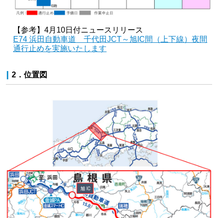
【参考】4月10日付ニュースリリース
E74 浜田自動車道 千代田JCT～旭IC間（上下線）夜間
通行止めを実施いたします
2．位置図