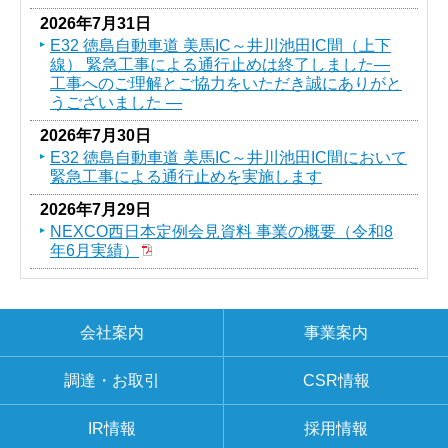
2026年7月31日
E32 徳島自動車道 美馬IC～井川池田IC間（上下
線） 緊急工事による通行止めは終了しました―
工事へのご理解とご協力をいただき誠にありがと
うございました ―
2026年7月30日
E32 徳島自動車道 美馬IC～井川池田IC間において
緊急工事による通行止めを実施します
2026年7月29日
NEXCO西日本定例会見資料 事業の概要（令和8
年6月実績）
会社案内
事業案内
調達・お取引
CSR情報
IR情報
採用情報