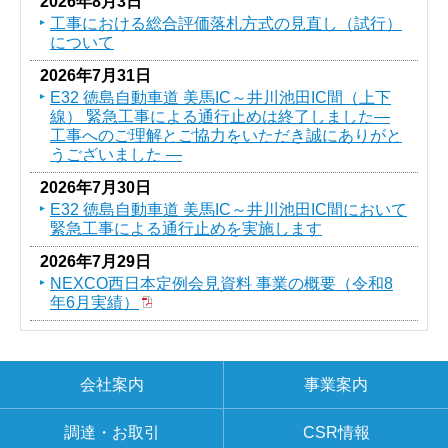
2026年8月3日
工事における総合評価落札方式の見直し（試行）
について
2026年7月31日
E32 徳島自動車道 美馬IC～井川池田IC間（上下
線） 緊急工事による通行止めは終了しました―
工事へのご理解とご協力をいただき誠にありがと
うございました ―
2026年7月30日
E32 徳島自動車道 美馬IC～井川池田IC間において
緊急工事による通行止めを実施します
2026年7月29日
NEXCO西日本定例会見資料 事業の概要（令和8
年6月実績）
会社案内
事業案内
調達・お取引
CSR情報