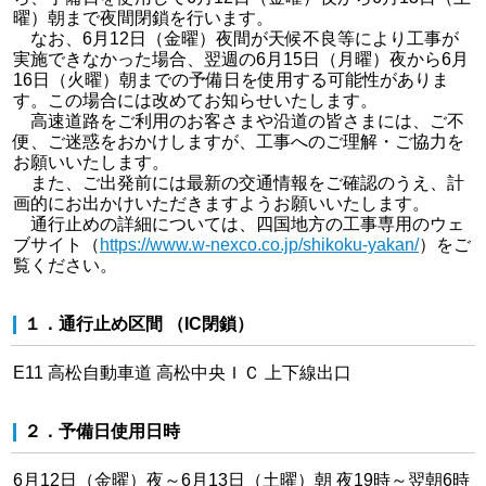
曜）朝まで夜間閉鎖を行います。
なお、6月12日（金曜）夜間が天候不良等により工事が
実施できなかった場合、翌週の6月15日（月曜）夜から6月
16日（火曜）朝までの予備日を使用する可能性がありま
す。この場合には改めてお知らせいたします。
高速道路をご利用のお客さまや沿道の皆さまには、ご不
便、ご迷惑をおかけしますが、工事へのご理解・ご協力を
お願いいたします。
また、ご出発前には最新の交通情報をご確認のうえ、計
画的にお出かけいただきますようお願いいたします。
通行止めの詳細については、四国地方の工事専用のウェ
ブサイト（
https://www.w-nexco.co.jp/shikoku-yakan/
）をご
覧ください。
１．通行止め区間 （IC閉鎖）
E11 高松自動車道 高松中央ＩＣ 上下線出口
２．予備日使用日時
6月12日（金曜）夜～6月13日（土曜）朝 夜19時～翌朝6時