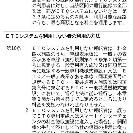
の利用者に対し、当該区間の通行記録の全部
又は一部がＥＴＣシステムにないときは、第
３３条に定めるものを除き、利用可能な経路
のうち、最も高額となる料金を適用します。
ＥＴＣシステムを利用しない者の利用の方法
第10条
ＥＴＣシステムを利用しない運転者は、料金
徴収施設のうち、車線表示板に「一般」の表
示がある車線（施行規則第１３条第２項第一
号に規定する一般専用有人施設又は同項第二
号に規定する一般専用機械式施設）又は「Ｅ
ＴＣ／一般」表示がある車線（同項第五号に
規定するＥＴＣ・一般共通有人施設又は同項
第六号に規定するＥＴＣ・一般共通機械式施
設）において、通行方法に従い通行し、本章
第２節から第４節までに定めるところにより
料金を支払わなければなりません。
2
ＥＴＣシステムを利用しない運転者は、誤っ
てＥＴＣ専用車線又はスマートインターチェ
ンジの料金徴収施設に進入した場合は、開閉
棒の手前で停止して当社の係員の指示に従っ
てください。この場合、みだりに車外に出た