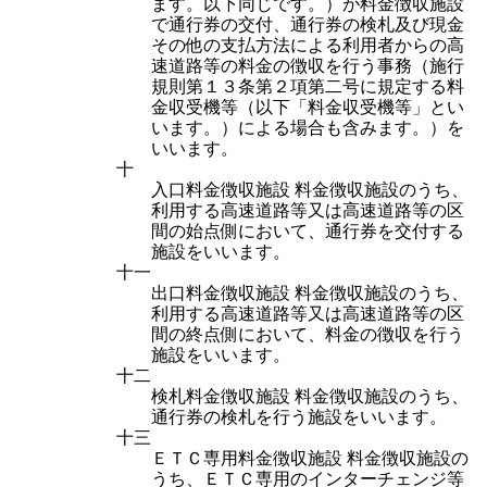
ます。以下同じです。）が料金徴収施設
で通行券の交付、通行券の検札及び現金
その他の支払方法による利用者からの高
速道路等の料金の徴収を行う事務（施行
規則第１３条第２項第二号に規定する料
金収受機等（以下「料金収受機等」とい
います。）による場合も含みます。）を
いいます。
十
入口料金徴収施設 料金徴収施設のうち、
利用する高速道路等又は高速道路等の区
間の始点側において、通行券を交付する
施設をいいます。
十一
出口料金徴収施設 料金徴収施設のうち、
利用する高速道路等又は高速道路等の区
間の終点側において、料金の徴収を行う
施設をいいます。
十二
検札料金徴収施設 料金徴収施設のうち、
通行券の検札を行う施設をいいます。
十三
ＥＴＣ専用料金徴収施設 料金徴収施設の
うち、ＥＴＣ専用のインターチェンジ等