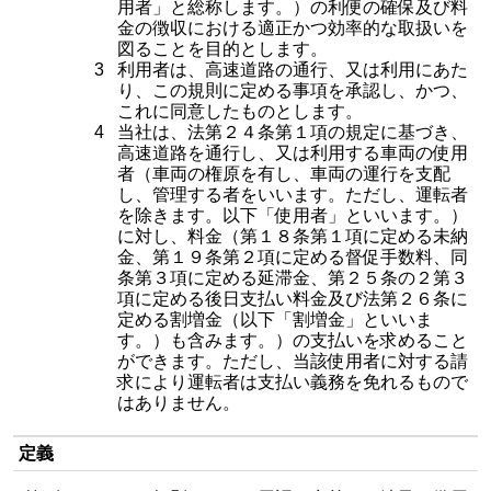
用者」と総称します。）の利便の確保及び料
金の徴収における適正かつ効率的な取扱いを
図ることを目的とします。
3
利用者は、高速道路の通行、又は利用にあた
り、この規則に定める事項を承認し、かつ、
これに同意したものとします。
4
当社は、法第２４条第１項の規定に基づき、
高速道路を通行し、又は利用する車両の使用
者（車両の権原を有し、車両の運行を支配
し、管理する者をいいます。ただし、運転者
を除きます。以下「使用者」といいます。）
に対し、料金（第１８条第１項に定める未納
金、第１９条第２項に定める督促手数料、同
条第３項に定める延滞金、第２５条の２第３
項に定める後日支払い料金及び法第２６条に
定める割増金（以下「割増金」といいま
す。）も含みます。）の支払いを求めること
ができます。ただし、当該使用者に対する請
求により運転者は支払い義務を免れるもので
はありません。
定義