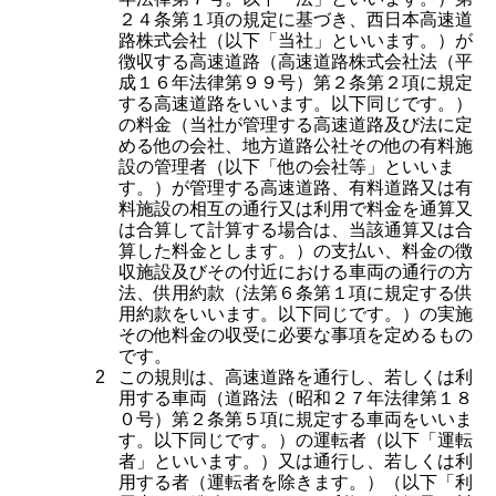
２４条第１項の規定に基づき、西日本高速道
路株式会社（以下「当社」といいます。）が
徴収する高速道路（高速道路株式会社法（平
成１６年法律第９９号）第２条第２項に規定
する高速道路をいいます。以下同じです。）
の料金（当社が管理する高速道路及び法に定
める他の会社、地方道路公社その他の有料施
設の管理者（以下「他の会社等」といいま
す。）が管理する高速道路、有料道路又は有
料施設の相互の通行又は利用で料金を通算又
は合算して計算する場合は、当該通算又は合
算した料金とします。）の支払い、料金の徴
収施設及びその付近における車両の通行の方
法、供用約款（法第６条第１項に規定する供
用約款をいいます。以下同じです。）の実施
その他料金の収受に必要な事項を定めるもの
です。
2
この規則は、高速道路を通行し、若しくは利
用する車両（道路法（昭和２７年法律第１８
０号）第２条第５項に規定する車両をいいま
す。以下同じです。）の運転者（以下「運転
者」といいます。）又は通行し、若しくは利
用する者（運転者を除きます。）（以下「利