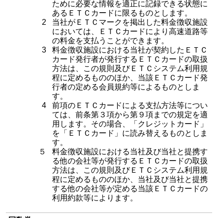
ために必要な情報を適正に記録できる状態に
あるＥＴＣカードに限るものとします。
2
当社がＥＴＣマークを掲出した料金徴収施設
においては、ＥＴＣカードにより高速道路等
の料金を支払うことができます。
3
料金徴収施設における当社が契約したＥＴＣ
カード発行者が発行するＥＴＣカードの取扱
方法は、この規則及びＥＴＣシステム利用規
程に定めるもののほか、当該ＥＴＣカード発
行者の定める会員規約等によるものとしま
す。
4
前項のＥＴＣカードによる支払方法等につい
ては、前条第３項から第９項までの規定を適
用します。その場合、「クレジットカード」
を「ＥＴＣカード」に読み替えるものとしま
す。
５
料金徴収施設における当社及び当社と提携す
る他の会社等が発行するＥＴＣカードの取扱
方法は、この規則及びＥＴＣシステム利用規
程に定めるもののほか、当社及び当社と提携
する他の会社等が定める当該ＥＴＣカードの
利用約款等によります。