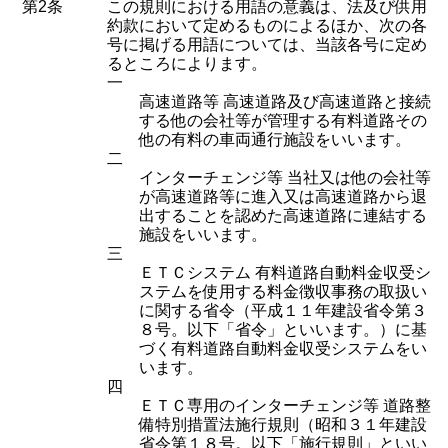
第2条
この規則における用語の意義は、法及び供用
約款において定めるものによるほか、次の各
号に掲げる用語については、当該各号に定め
るところによります。
一
高速道路等 高速道路及び高速道路と接続
する他の会社等が管理する有料道路その
他の有料の車両通行施設をいいます。
二
インターチェンジ等 当社又は他の会社等
が高速道路等に進入又は高速道路から退
出することを認めた高速道路に連結する
施設をいいます。
三
ＥＴＣシステム 有料道路自動料金収受シ
ステムを使用する料金徴収事務の取扱い
に関する省令（平成１１年建設省令第３
８号。以下「省令」といいます。）に基
づく有料道路自動料金収受システムをい
います。
四
ＥＴＣ専用のインターチェンジ等 道路整
備特別措置法施行規則（昭和３１年建設
省令第１８号。以下「施行規則」といい