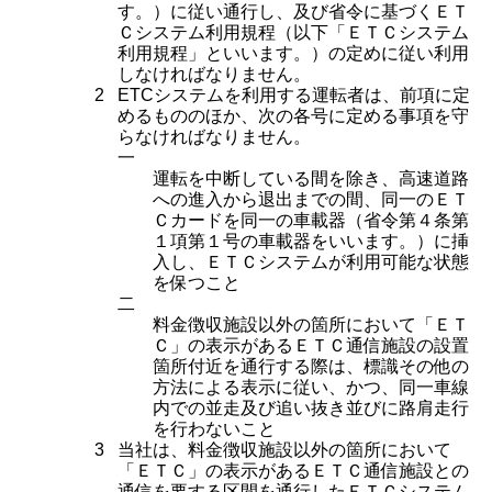
す。）に従い通行し、及び省令に基づくＥＴ
Ｃシステム利用規程（以下「ＥＴＣシステム
利用規程」といいます。）の定めに従い利用
しなければなりません。
2
ETCシステムを利用する運転者は、前項に定
めるもののほか、次の各号に定める事項を守
らなければなりません。
一
運転を中断している間を除き、高速道路
への進入から退出までの間、同一のＥＴ
Ｃカードを同一の車載器（省令第４条第
１項第１号の車載器をいいます。）に挿
入し、ＥＴＣシステムが利用可能な状態
を保つこと
二
料金徴収施設以外の箇所において「ＥＴ
Ｃ」の表示があるＥＴＣ通信施設の設置
箇所付近を通行する際は、標識その他の
方法による表示に従い、かつ、同一車線
内での並走及び追い抜き並びに路肩走行
を行わないこと
3
当社は、料金徴収施設以外の箇所において
「ＥＴＣ」の表示があるＥＴＣ通信施設との
通信を要する区間を通行したＥＴＣシステム