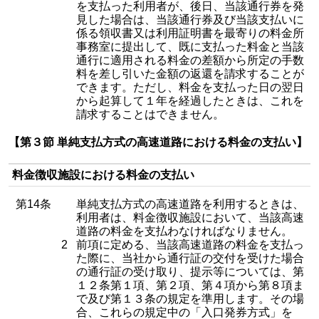
を支払った利用者が、後日、当該通行券を発
見した場合は、当該通行券及び当該支払いに
係る領収書又は利用証明書を最寄りの料金所
事務室に提出して、既に支払った料金と当該
通行に適用される料金の差額から所定の手数
料を差し引いた金額の返還を請求することが
できます。ただし、料金を支払った日の翌日
から起算して１年を経過したときは、これを
請求することはできません。
【第３節 単純支払方式の高速道路における料金の支払い】
料金徴収施設における料金の支払い
第14条
単純支払方式の高速道路を利用するときは、
利用者は、料金徴収施設において、当該高速
道路の料金を支払わなければなりません。
2
前項に定める、当該高速道路の料金を支払っ
た際に、当社から通行証の交付を受けた場合
の通行証の受け取り、提示等については、第
１２条第１項、第２項、第４項から第８項ま
で及び第１３条の規定を準用します。その場
合、これらの規定中の「入口発券方式」を