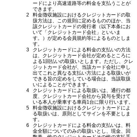
ードにより高速道路等の料金を支払うことが
できます。
2
料金徴収施設におけるクレジットカードの取
扱方法は、この規則に定めるもののほか、当
該クレジットカードの発行者（以下本条にお
いて「クレジットカード会社」といいま
す。）が定める会員規約等によるものとしま
す。
3
クレジットカードによる料金の支払いの方法
は、クレジットカード会社が定めるところに
よる1回払いの取扱いとします。ただし、クレ
ジットカード会社が、当該カード会社に申し
出てこれと異なる支払い方法による取扱いが
できる旨の定めをしている場合は、当該取扱
いによることができます。
4
クレジットカードによる取扱いは、通行の都
度、クレジットカード会社から貸与を受けて
いる本人が乗車する車両1台に限り行います。
5
料金徴収施設におけるクレジットカードによ
る取扱いは、原則としてサインを不要としま
す。
6
クレジットカードによる料金の支払いは、料
金全額についてのみの取扱いとし、現金、回
数券、他のクレジットカードその他の支払手