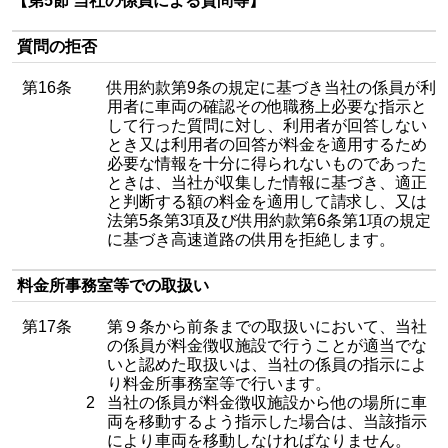
【第5節 当社の係員による質問等】
質問の拒否
第16条
供用約款第9条の規定に基づき当社の係員が利
用者に車両の確認その他職務上必要な指示と
して行った質問に対し、利用者が回答しない
とき又は利用者の回答が料金を適用するため
必要な情報を十分に得られないものであった
ときは、当社が収集した情報に基づき、適正
と判断する額の料金を適用して請求し、又は
法第5条第3項及び供用約款第6条第1項の規定
に基づき高速道路の供用を拒絶します。
料金所事務室等での取扱い
第17条
第９条から前条までの取扱いにおいて、当社
の係員が料金徴収施設で行うことが適当でな
いと認めた取扱いは、当社の係員の指示によ
り料金所事務室等で行います。
2
当社の係員が料金徴収施設から他の場所に車
両を移動するよう指示した場合は、当該指示
により車両を移動しなければなりません。