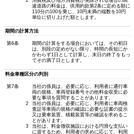
2
消費税及び地方消費税が免除される場合の高
速道路の料金は、供用約款第2条に定める額に
110分の100を乗じ、10円未満の端数を10円
単位に切り上げた額とします。
期間の計算方法
第6条
期間の計算をする場合においては、その初日
は、別段の定めがない限り、時間の長短にか
かわらず1日として計算し、末日の終了をもっ
てその満了日とします。
料金車種区分の判別
第7条
当社の係員は、必要に応じ、利用者に通行車
両の規格、車両登録番号その他料金収受に必
要な事項を質問することがあります。
2
当社の係員は、必要に応じ、利用者に車両検
査証等車両の規格の確認に必要な証書の提示
又は乗車装置、積載装置等の確認を求めるこ
とがあります。
3
当社は、料金徴収施設における円滑な支払い
に資するため、利用者の求めに応じて、利用