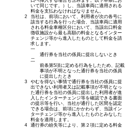
口へ挿入する場合も含みます。以下本条にお
いて同じです。）し、当該車両に適用される
料金を支払わなければなりません。
2
当社は、前項において、利用者が次の各号に
該当する行為を行った場合、当該車両に適用
される料金車種区分において、当該出口料金
徴収施設から最も高額の料金となるインター
チェンジ等から進入したものとして料金を請
求します。
一
通行券を当社の係員に提出しないとき
二
前条第5項に定める行為をしたため、記載
事項が不明となった通行券を当社の係員
に提出したとき
3
やむを得ない事情で通行券を当社の係員に提
出できない利用者又は記載事項が不明となっ
た通行券を当社の係員に提出した利用者が進
入したインターチェンジ等を確認できる書面
の提示等を行い、当社が通行した区間を認定
できる場合は、前項にかかわらず、当該イン
ターチェンジ等から進入したものとみなした
料金を適用します。
4
通行券の紛失等により、第２項に定める料金