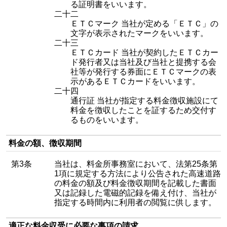
る証明書をいいます。
二十二
ＥＴＣマーク 当社が定める「ＥＴＣ」の
文字が表示されたマークをいいます。
二十三
ＥＴＣカード 当社が契約したＥＴＣカー
ド発行者又は当社及び当社と提携する会
社等が発行する券面にＥＴＣマークの表
示があるＥＴＣカードをいいます。
二十四
通行証 当社が指定する料金徴収施設にて
料金を徴収したことを証するため交付す
るものをいいます。
料金の額、徴収期間
第3条
当社は、料金所事務室において、法第25条第
1項に規定する方法により公告された高速道路
の料金の額及び料金徴収期間を記載した書面
又は記録した電磁的記録を備え付け、当社が
指定する時間内に利用者の閲覧に供します。
適正な料金収受に必要な事項の請求