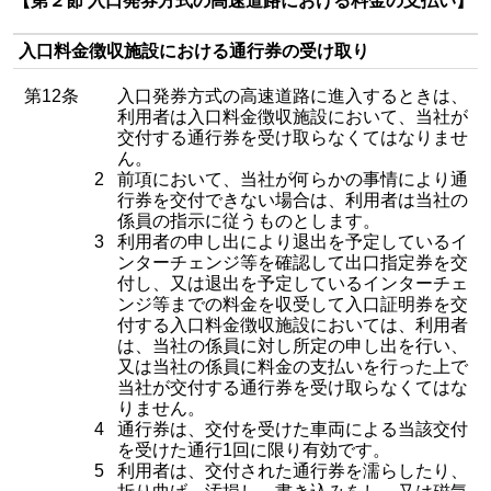
【第２節 入口発券方式の高速道路における料金の支払い】
入口料金徴収施設における通行券の受け取り
第12条
入口発券方式の高速道路に進入するときは、
利用者は入口料金徴収施設において、当社が
交付する通行券を受け取らなくてはなりませ
ん。
2
前項において、当社が何らかの事情により通
行券を交付できない場合は、利用者は当社の
係員の指示に従うものとします。
3
利用者の申し出により退出を予定しているイ
ンターチェンジ等を確認して出口指定券を交
付し、又は退出を予定しているインターチェ
ンジ等までの料金を収受して入口証明券を交
付する入口料金徴収施設においては、利用者
は、当社の係員に対し所定の申し出を行い、
又は当社の係員に料金の支払いを行った上で
当社が交付する通行券を受け取らなくてはな
りません。
4
通行券は、交付を受けた車両による当該交付
を受けた通行1回に限り有効です。
5
利用者は、交付された通行券を濡らしたり、