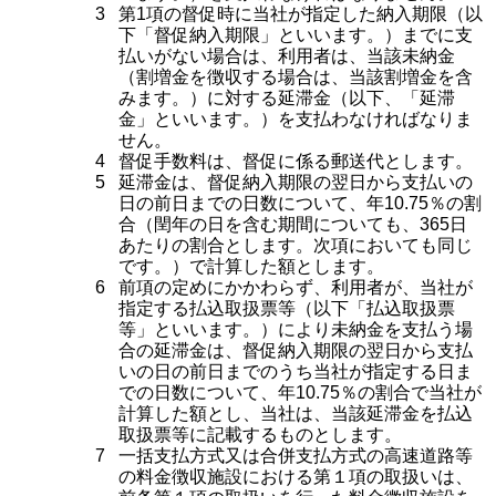
3
第1項の督促時に当社が指定した納入期限（以
下「督促納入期限」といいます。）までに支
払いがない場合は、利用者は、当該未納金
（割増金を徴収する場合は、当該割増金を含
みます。）に対する延滞金（以下、「延滞
金」といいます。）を支払わなければなりま
せん。
4
督促手数料は、督促に係る郵送代とします。
5
延滞金は、督促納入期限の翌日から支払いの
日の前日までの日数について、年10.75％の割
合（閏年の日を含む期間についても、365日
あたりの割合とします。次項においても同じ
です。）で計算した額とします。
6
前項の定めにかかわらず、利用者が、当社が
指定する払込取扱票等（以下「払込取扱票
等」といいます。）により未納金を支払う場
合の延滞金は、督促納入期限の翌日から支払
いの日の前日までのうち当社が指定する日ま
での日数について、年10.75％の割合で当社が
計算した額とし、当社は、当該延滞金を払込
取扱票等に記載するものとします。
7
一括支払方式又は合併支払方式の高速道路等
の料金徴収施設における第１項の取扱いは、