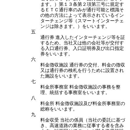
ます。）第１３条第２項第三号に規定す
るＥＴＣ通行車のみが通行可能と標識そ
の他の方法によって表示されているイン
ターチェンジ等（スマートインターチェ
ンジは除きます。）をいいます。
五
通行券 進入したインターチェンジ等を証
するため、当社又は他の会社等が交付す
る入口通行券、入口証明券及び出口指定
券をいいます。
六
料金徴収施設 通行券の交付、料金の徴収
又は通行券の検札を行うために設置され
た施設をいいます。
七
料金所事務室 料金徴収施設の事務を整
理、統括する事務室をいいます。
八
料金所 料金徴収施設及び料金所事務室の
総称をいいます。
九
料金収受 当社の係員（当社の委託に基づ
き、高速道路の業務に従事する者を含み