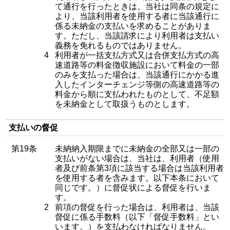
て通行を行ったときは、当社は同条の規定に
より、当該利用者を使用する者に当該通行に
係る未納金の支払いを求めることがありま
す。ただし、当該請求により利用者は支払い
義務を免れるものではありません。
4
利用者が一括支払方式又は合併支払方式の高
速道路等の料金徴収施設において料金の一部
のみを支払った場合は、当該通行にかかる進
入したインターチェンジ等側の高速道路等の
料金から順に支払われたものとして、不足額
を未納金として取扱うものとします。
支払いの督促
第19条
未納納入期限までに未納金の全部又は一部の
支払いがない場合は、当社は、利用者（使用
者及び前条第3項に該当する場合は当該利用者
を使用する者を含みます。以下本条において
同じです。）に督促状による督促を行いま
す。
2
前項の督促を行った場合は、利用者は、当該
督促に係る手数料（以下「督促手数料」とい
います。）を支払わなければなりません。