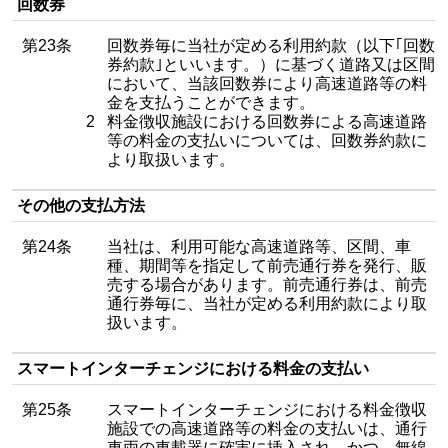
回数券
第23条
回数券毎に当社が定める利用約款（以下｢回数
券約款｣といいます。）に基づく道路又は区間
において、当該回数券により高速道路等の料
金を支払うことができます。
2
料金徴収施設における回数券による高速道路
等の料金の支払いについては、回数券約款に
より取扱います。
その他の支払方法
第24条
当社は、利用可能な高速道路等、区間、車
種、期間等を指定して前売通行券を発行、販
売する場合があります。前売通行券は、前売
通行券毎に、当社が定める利用約款により取
扱います。
スマートインターチェンジにおける料金の支払い
第25条
スマートインターチェンジにおける料金徴収
施設での高速道路等の料金の支払いは、通行
車両の車載器に確実に挿入され、かつ、無線