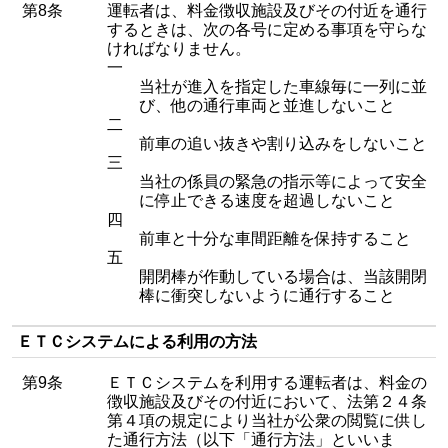
第8条
運転者は、料金徴収施設及びその付近を通行
するときは、次の各号に定める事項を守らな
ければなりません。
一
当社が進入を指定した車線毎に一列に並
び、他の通行車両と並進しないこと
二
前車の追い抜きや割り込みをしないこと
三
当社の係員の緊急の指示等によって安全
に停止できる速度を超過しないこと
四
前車と十分な車間距離を保持すること
五
開閉棒が作動している場合は、当該開閉
棒に衝突しないように通行すること
ＥＴＣシステムによる利用の方法
第9条
ＥＴＣシステムを利用する運転者は、料金の
徴収施設及びその付近において、法第２４条
第４項の規定により当社が公衆の閲覧に供し
た通行方法（以下「通行方法」といいま