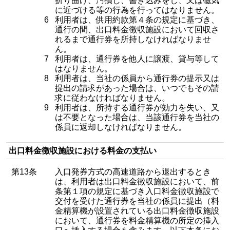
折り曲げ、汚損し、書き込みをし、又は磁気
に近づける等の行為を行ってはなりません。
6
利用者は、供用約款第４条の規定に基づき、
通行の間、出口料金徴収施設において回収さ
れるまで通行券を所持しなければなりませ
ん。
7
利用者は、通行券を他人に譲渡、貸与等して
はなりません。
8
利用者は、当社の係員から通行券の提示又は
提出の請求があった場合は、いつでもその請
求に従わなければなりません。
9
利用者は、所持する通行券が効力を失い、又
は不要となった場合は、当該通行券を当社の
係員に返却しなければなりません。
出口料金徴収施設における料金の支払い
第13条
入口発券方式の高速道路から退出するとき
は、利用者は出口料金徴収施設において、前
条第１項の規定に基づき入口料金徴収施設で
交付を受けた通行券を当社の係員に提出（料
金精算機が設置されている出口料金徴収施設
において、通行券を料金精算機の所定の挿入