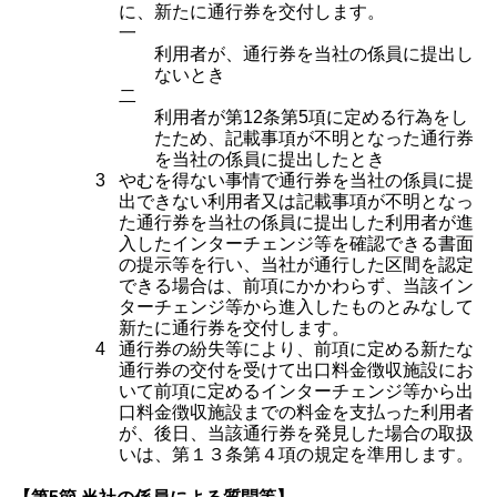
に、新たに通行券を交付します。
一
利用者が、通行券を当社の係員に提出し
ないとき
二
利用者が第12条第5項に定める行為をし
たため、記載事項が不明となった通行券
を当社の係員に提出したとき
3
やむを得ない事情で通行券を当社の係員に提
出できない利用者又は記載事項が不明となっ
た通行券を当社の係員に提出した利用者が進
入したインターチェンジ等を確認できる書面
の提示等を行い、当社が通行した区間を認定
できる場合は、前項にかかわらず、当該イン
ターチェンジ等から進入したものとみなして
新たに通行券を交付します。
4
通行券の紛失等により、前項に定める新たな
通行券の交付を受けて出口料金徴収施設にお
いて前項に定めるインターチェンジ等から出
口料金徴収施設までの料金を支払った利用者
が、後日、当該通行券を発見した場合の取扱
いは、第１３条第４項の規定を準用します。