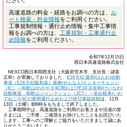
ださい。
高速道路の料金・経路をお調べの方は、
ル
ート検索・料金情報
をご利用ください。
工事規制情報・通行止め情報・集中工事情
報をお調べの方は、
工事規制・工事通行止
め情報
をご利用ください。
令和7年12月15日
西日本高速道路株式会社
NEXCO西日本関西支社（大阪府茨木市、支社長：諸富
正和）が実施しておりました、
E26 E42 阪和(はんわ)自動
車道（E26 E42阪和道）泉南(せんなん)インターチェンジ
（IC）～和歌山(わかやま)IC間およびE24 京奈和(けいなわ)
自動車道 和歌山ジャンクション（JCT）～岩出根来(いわ
でねごろ)ICの夜間通行止めおよび終日車線規制
は、12月
13日（土曜）朝6時をもちまして終了しました。
工事期間中は、高速道路をご利用のお客さまや沿道の皆
さまには、ご不便、ご迷惑をお掛けしたことをお詫びいた
します。工事へのご理解とご協力をいただきまして誠にあ
りがとうございました。