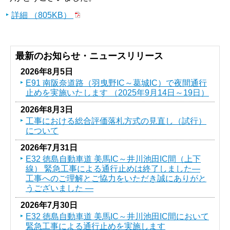
詳細 （805KB）
最新のお知らせ・ニュースリリース
2026年8月5日
E91 南阪奈道路（羽曳野IC～葛󠄀城IC）で夜間通行
止めを実施いたします （2025年9月14日～19日）
2026年8月3日
工事における総合評価落札方式の見直し（試行）
について
2026年7月31日
E32 徳島自動車道 美馬IC～井川池田IC間（上下
線） 緊急工事による通行止めは終了しました―
工事へのご理解とご協力をいただき誠にありがと
うございました ―
2026年7月30日
E32 徳島自動車道 美馬IC～井川池田IC間において
緊急工事による通行止めを実施します