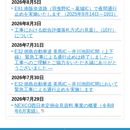
2026年8月5日
E91 南阪奈道路（羽曳野IC～葛󠄀城IC）で夜間通行
止めを実施いたします （2025年9月14日～19日）
2026年8月3日
工事における総合評価落札方式の見直し（試行）
について
2026年7月31日
E32 徳島自動車道 美馬IC～井川池田IC間（上下
線） 緊急工事による通行止めは終了しました―
工事へのご理解とご協力をいただき誠にありがと
うございました ―
2026年7月30日
E32 徳島自動車道 美馬IC～井川池田IC間において
緊急工事による通行止めを実施します
2026年7月29日
NEXCO西日本定例会見資料 事業の概要（令和8
年6月実績）