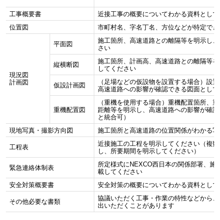
工事概要書
近接工事の概要についてわかる資料として
位置図
市町村名、字名丁名、方位などが特定でき
施工箇所、高速道路との離隔等を明示し、
平面図
さい
施工箇所、計画高、高速道路との離隔等を
縦横断図
してください
現況図
（足場などの仮設物を設置する場合）設置
計画図
仮設計画図
高速道路への影響が確認できる図面として
（重機を使用する場合）重機配置箇所、重
重機配置図
距離等を明示し、高速道路への影響が確認
と統合可）
現地写真・
撮影方向図
施工箇所と高速道路の位置関係がわかる写
近接施工の工程を明示してください（複数
工程表
し、所要期間を明示してください）
所定様式にNEXCO西日本の関係部署、
緊急連絡体制表
載してください
安全対策概要書
安全対策の概要についてわかる資料として
協議いただく工事・作業の特性などから、
その他必要な書類
出いただくことがあります