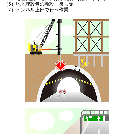
（6）地下埋設管の新設・撤去等
（7）トンネル上部で行う作業