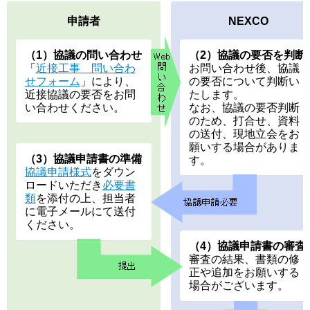
申請者
NEXCO
（1）協議の問い合わせ
（2）協議の要否を判断
「
近接工事 問い合わ
お問い合わせ後、協議
せフォーム
」により、
の要否について判断い
近接協議の要否をお問
たします。
い合わせください。
なお、協議の要否判断
のため、打合せ、資料
の送付、現地立会をお
願いする場合がありま
（3）協議申請書の準備
す。
協議申請様式
をダウン
ロードいただき
必要書
類
を添付の上、担当者
に電子メールにて送付
ください。
（4）協議申請書の審査
審査の結果、書類の修
正や追加をお願いする
場合がございます。